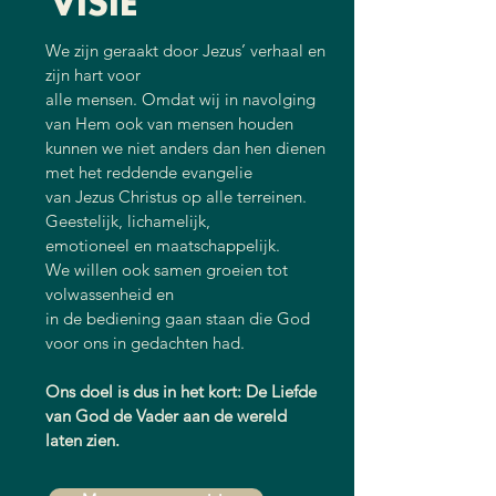
VISIE
We zijn geraakt door Jezus’ verhaal en
zijn hart voor
alle mensen. Omdat wij in navolging
van Hem ook van mensen houden
kunnen we niet anders dan hen dienen
met het reddende evangelie
van Jezus Christus op alle terreinen.
Geestelijk, lichamelijk,
emotioneel en maatschappelijk.
We willen ook samen groeien tot
volwassenheid en
in de bediening gaan staan die God
voor ons in gedachten had.
Ons doel is dus in het kort: De Liefde
van God de Vader aan de wereld
laten zien.