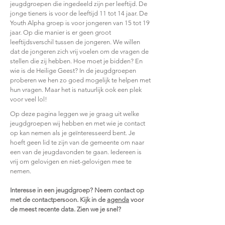
jeugdgroepen die ingedeeld zijn per leeftijd. De
jonge tieners is voor de leeftijd 11 tot 14 jaar. De
Youth Alpha groep is voor jongeren van 15 tot 19
jaar. Op die manier is er geen groot
leeftijdsverschil tussen de jongeren. We willen
dat de jongeren zich vrij voelen om de vragen de
stellen die zij hebben. Hoe moet je bidden? En
wie is de Heilige Geest? In de jeugdgroepen
proberen we hen zo goed mogelijk te helpen met
hun vragen. Maar het is natuurlijk ook een plek
voor veel lol!
Op deze pagina leggen we je graag uit welke
jeugdgroepen wij hebben en met wie je contact
op kan nemen als je geïnteresseerd bent. Je
hoeft geen lid te zijn van de gemeente om naar
een van de jeugdavonden te gaan. Iedereen is
vrij om gelovigen en niet-gelovigen mee te
nemen.
Interesse in een jeugdgroep? Neem contact op
met de contactpersoon. Kijk in de
agenda
voor
de meest recente data.
Zien we je snel?