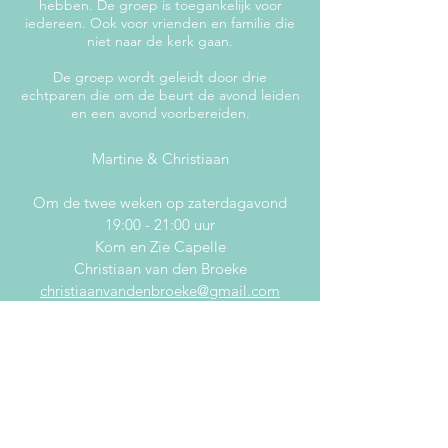
hebben. De groep is toegankelijk voor
iedereen. Ook voor vrienden en familie die
niet naar de kerk gaan.
De groep wordt geleidt door drie
echtparen die om de beurt de avond leiden
en een avond voorbereiden.
Martine & Christiaan
Om de twee weken op zaterdagavond
19:00 - 21:00 uur
Kom en Zie Capelle
Christiaan van den Broeke
christiaanvandenbroeke@gmail.com
YOUTH ALPHA