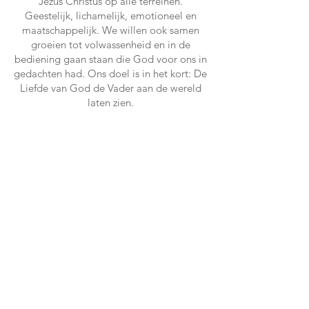
Jezus Christus op alle terreinen.
Geestelijk, lichamelijk, emotioneel en
maatschappelijk. We willen ook samen
groeien tot volwassenheid en in de
bediening gaan staan die God voor ons in
gedachten had. Ons doel is in het kort: De
Liefde van God de Vader aan de wereld
laten zien.
Op de volgende pagina's is deze
informatie te vinden:
Bestuursamenstelling
Doelstelling volgens de status en ander
interne regelgeving
Beloningsbeleid
Jaarrekening
'' Wie lof offert eert Mij en baant de